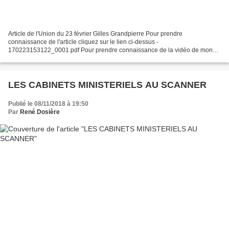
Article de l'Union du 23 février Gilles Grandpierre Pour prendre
connaissance de l'article cliquez sur le lien ci-dessus -
170223153122_0001.pdf Pour prendre connaissance de la vidéo de mon
intervention cliquez sur le lien ci-après (cliquez sur l'onglet...
LES CABINETS MINISTERIELS AU SCANNER
Publié le 08/11/2018 à 19:50
Par
René Dosière