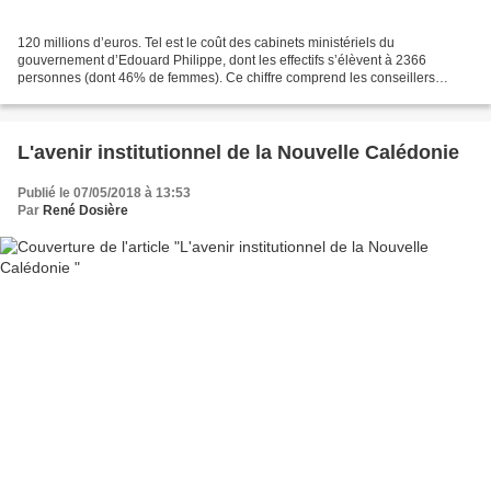
120 millions d’euros. Tel est le coût des cabinets ministériels du
gouvernement d’Edouard Philippe, dont les effectifs s’élèvent à 2366
personnes (dont 46% de femmes). Ce chiffre comprend les conseillers
ministériels nommés au Journal Officiel (300 dont...
L'avenir institutionnel de la Nouvelle Calédonie
Publié le 07/05/2018 à 13:53
Par
René Dosière