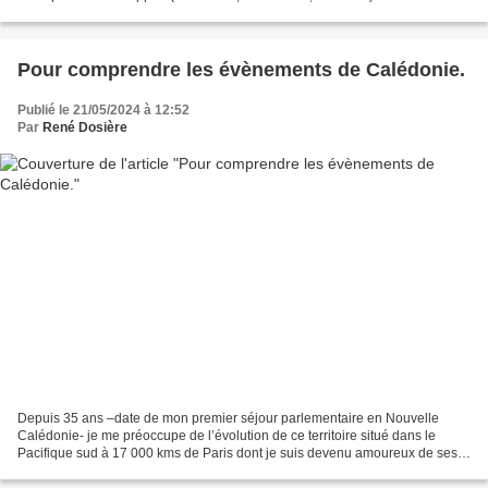
gouvernement est le plus féminin de la Vème République...
Pour comprendre les évènements de Calédonie.
Publié le 21/05/2024 à 12:52
Par
René Dosière
Depuis 35 ans –date de mon premier séjour parlementaire en Nouvelle
Calédonie- je me préoccupe de l’évolution de ce territoire situé dans le
Pacifique sud à 17 000 kms de Paris dont je suis devenu amoureux de ses
habitants et de ses paysages et dans lequel...